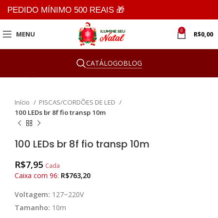
PEDIDO MÍNIMO 500 REAIS 🎁
0
MENU
R$
0,00
CATÁLOGO
BLOG
Clique para ampliar
Início
PISCAS/CORDÕES DE LED
100 LEDs br 8f fio transp 10m
100 LEDs br 8f fio transp 10m
R$
7,95
Cada
Caixa com 96:
R$
763,20
Voltagem:
127~220V
Tamanho:
10m