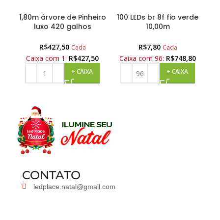
1,80m árvore de Pinheiro
100 LEDs br 8f fio verde
luxo 420 galhos
10,00m
i
R$
427,50
R$
7,80
Cada
Cada
Caixa com 1:
R$
427,50
Caixa com 96:
R$
748,80
Ca
+ CAIXA
+ CAIXA
CONTATO
ledplace.natal@gmail.com