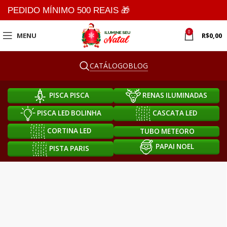
PEDIDO MÍNIMO 500 REAIS 🎁
0
MENU
R$
0,00
CATÁLOGO
BLOG
PISCA PISCA
RENAS ILUMINADAS
PISCA LED BOLINHA
CASCATA LED
CORTINA LED
TUBO METEORO
PAPAI NOEL
PISTA PARIS