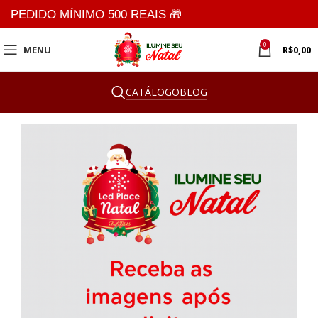
PEDIDO MÍNIMO 500 REAIS 🎁
0
MENU
R$
0,00
CATÁLOGO
BLOG