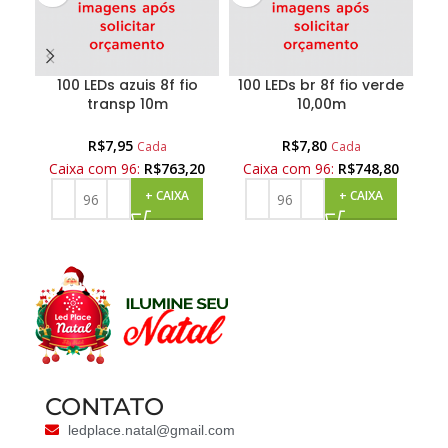
100 LEDs azuis 8f fio
100 LEDs br 8f fio verde
transp 10m
10,00m
R$
7,95
R$
7,80
Cada
Cada
Caixa com 96:
R$
763,20
Caixa com 96:
R$
748,80
C
+ CAIXA
+ CAIXA
CONTATO
ledplace.natal@gmail.com